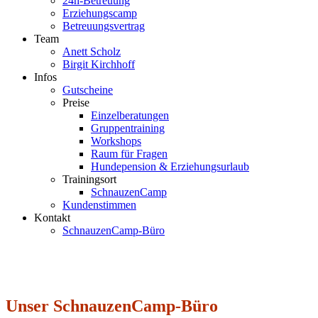
24h-Betreuung
Erziehungscamp
Betreuungsvertrag
Team
Anett Scholz
Birgit Kirchhoff
Infos
Gutscheine
Preise
Einzelberatungen
Gruppentraining
Workshops
Raum für Fragen
Hundepension & Erziehungsurlaub
Trainingsort
SchnauzenCamp
Kundenstimmen
Kontakt
SchnauzenCamp-Büro
Unser SchnauzenCamp-Büro